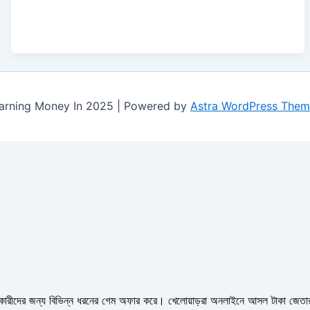
Earning Money In 2025 | Powered by
Astra WordPress The
ের জন্য বিভিন্ন ধরনের গেম অফার করে। খেলোয়াড়রা অনলাইনে আসল টাকা জেতার সুযোগ 