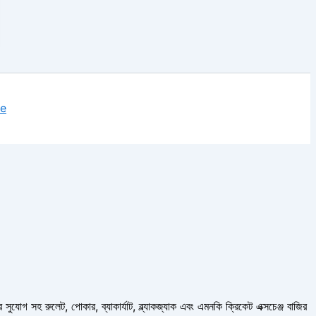
me
সহ রুলেট, পোকার, ব্যাকার্যাট, ব্ল্যাকজ্যাক এবং এমনকি ক্রিকেট এক্সচেঞ্জ বাজির