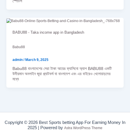
স্পোর্টস
BABU88 - Taka income app in Bangladesh
Babu88
admin
/
March 9, 2025
Babu88 বাংলাদেশের সেরা টাকা আয়ের ক্যাসিনো অ্যাপ BABU88 একটি
উদীয়মান অনলাইন জুয়া প্ল্যাটফর্ম যা বাংলাদেশ এবং এর বাইরেও খেলোয়াড়দের
মধ্যে
Copyright © 2026 Best Sports betting App For Earning Money In
2025 | Powered by
Astra WordPress Theme