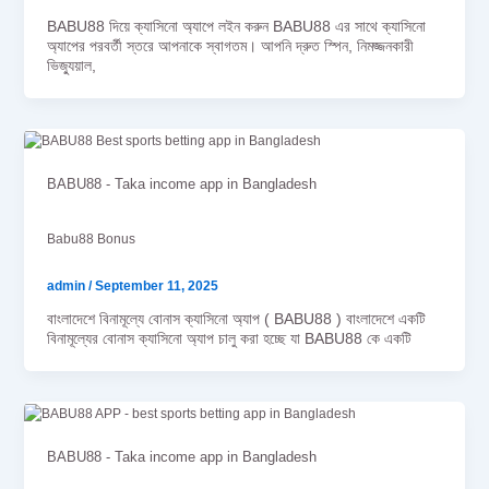
BABU88 দিয়ে ক্যাসিনো অ্যাপে লইন করুন BABU88 এর সাথে ক্যাসিনো
অ্যাপের পরবর্তী স্তরে আপনাকে স্বাগতম। আপনি দ্রুত স্পিন, নিমজ্জনকারী
ভিজ্যুয়াল,
BABU88 - Taka income app in Bangladesh
Babu88 Bonus
admin
/
September 11, 2025
বাংলাদেশে বিনামূল্যে বোনাস ক্যাসিনো অ্যাপ ( BABU88 ) বাংলাদেশে একটি
বিনামূল্যের বোনাস ক্যাসিনো অ্যাপ চালু করা হচ্ছে যা BABU88 কে একটি
BABU88 - Taka income app in Bangladesh