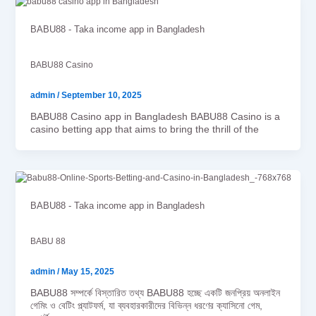
BABU88 - Taka income app in Bangladesh
BABU88 Casino
admin
/
September 10, 2025
BABU88 Casino app in Bangladesh BABU88 Casino is a
casino betting app that aims to bring the thrill of the
BABU88 - Taka income app in Bangladesh
BABU 88
admin
/
May 15, 2025
BABU88 সম্পর্কে বিস্তারিত তথ্য BABU88 হচ্ছে একটি জনপ্রিয় অনলাইন
গেমিং ও বেটিং প্ল্যাটফর্ম, যা ব্যবহারকারীদের বিভিন্ন ধরণের ক্যাসিনো গেম,