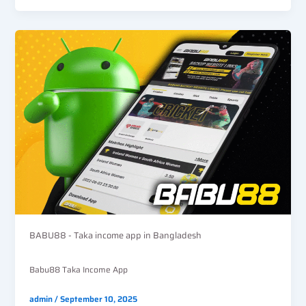
BABU88 - Taka income app in Bangladesh
Babu88 Taka Income App
admin
/
September 10, 2025