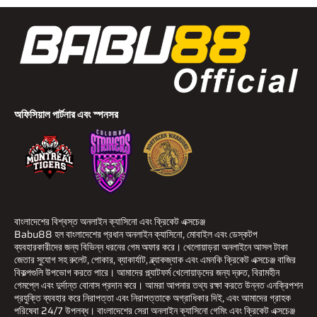
অফিসিয়াল পার্টনার এবং স্পনসর
বাংলাদেশের বিশ্বস্ত অনলাইন ক্যাসিনো এবং ক্রিকেট এক্সচেঞ্জ
Babu88 হল বাংলাদেশের প্রধান অনলাইন ক্যাসিনো, মোবাইল এবং ডেস্কটপ
ব্যবহারকারীদের জন্য বিভিন্ন ধরনের গেম অফার করে। খেলোয়াড়রা অনলাইনে আসল টাকা
জেতার সুযোগ সহ রুলেট, পোকার, ব্যাকার্যাট, ব্ল্যাকজ্যাক এবং এমনকি ক্রিকেট এক্সচেঞ্জ বাজির
বিকল্পগুলি উপভোগ করতে পারে। আমাদের প্ল্যাটফর্ম খেলোয়াড়দের জন্য দ্রুত, বিরামহীন
গেমপ্লে এবং দুর্দান্ত বোনাস প্রদান করে। আমরা আপনার তথ্য রক্ষা করতে উন্নত এনক্রিপশন
প্রযুক্তি ব্যবহার করে নিরাপত্তা এবং নিরাপত্তাকে অগ্রাধিকার দিই, এবং আমাদের গ্রাহক
পরিষেবা 24/7 উপলব্ধ। বাংলাদেশের সেরা অনলাইন ক্যাসিনো গেমিং এবং ক্রিকেট এক্সচেঞ্জ