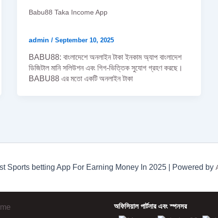
Babu88 Taka Income App
admin
/
September 10, 2025
BABU88: বাংলাদেশে অনলাইন টাকা ইনকাম অ্যাপ বাংলাদেশ
ডিজিটাল মানি সলিউশন এবং গিগ-ভিত্তিক সুযোগ গ্রহণ করছে।
BABU88 এর মতো একটি অনলাইন টাকা
t Sports betting App For Earning Money In 2025 | Powered by
অফিসিয়াল পার্টনার এবং স্পনসর