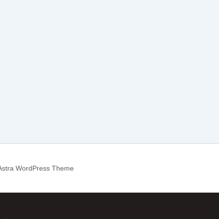
Astra WordPress Theme