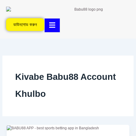
Skip
to
content
ডাউনলোড করুন
Kivabe Babu88 Account
Khulbo