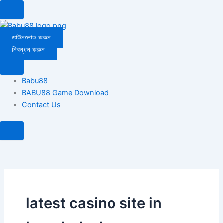
ডাউনলোড করুন
নিবন্ধন করুন
Babu88
BABU88 Game Download
Contact Us
latest casino site in