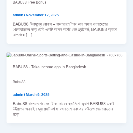
BABU88 Free Bonus
admin
/
November 12, 2025
BABU88 বিনামূল্যে বোনাস – বাংলাদেশে টাকা আয় অ্যাপ বাংলাদেশের
খেলোয়াড়দের জন্য তৈরি একটি আসল অর্থের গেম প্ল্যাটফর্ম, BABU88 অ্যাপে
আপনাকে […]
BABU88 - Taka income app in Bangladesh
Babu88
admin
/
March 9, 2025
Babu88 বাংলাদেশের সেরা টাকা আয়ের ক্যাসিনো অ্যাপ BABU88 একটি
উদীয়মান অনলাইন জুয়া প্ল্যাটফর্ম যা বাংলাদেশ এবং এর বাইরেও খেলোয়াড়দের
মধ্যে