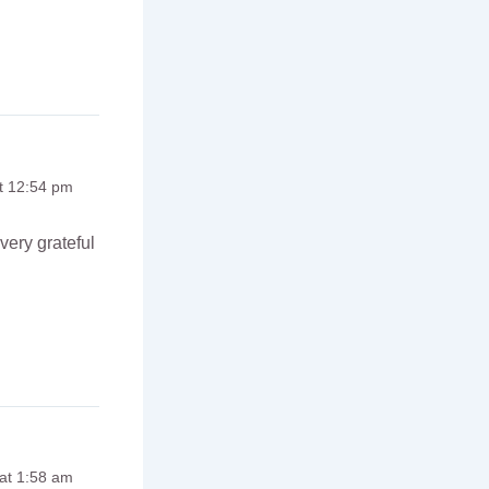
t 12:54 pm
very grateful
at 1:58 am