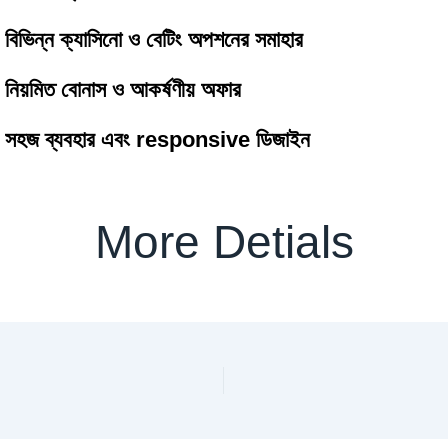
বিভিন্ন ক্যাসিনো ও বেটিং অপশনের সমাহার
নিয়মিত বোনাস ও আকর্ষণীয় অফার
সহজ ব্যবহার এবং responsive ডিজাইন
More Detials