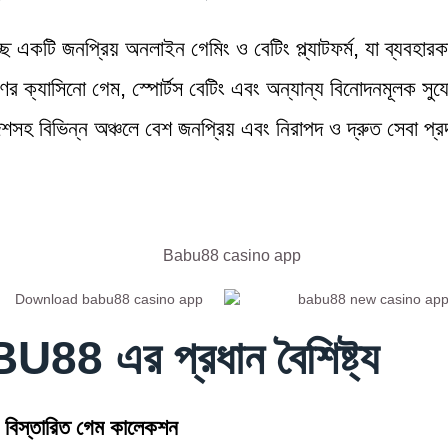
ছে একটি জনপ্রিয় অনলাইন গেমিং ও বেটিং প্ল্যাটফর্ম, যা ব্যবহারক
ণের ক্যাসিনো গেম, স্পোর্টস বেটিং এবং অন্যান্য বিনোদনমূলক সু
েশসহ বিভিন্ন অঞ্চলে বেশ জনপ্রিয় এবং নিরাপদ ও দ্রুত সেবা প্
88 এর প্রধান বৈশিষ্ট্য
বিস্তারিত গেম কালেকশন