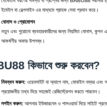
যেকোনো ধরণের সমস্যা বা প্রশ্নের জন্য BABU88 সরাসরি চ্
ইমেইল বা হেল্পলাইন এর মাধ্যমে গ্রাহক সেবা প্রদান করে।
বোনাস ও প্রোমোশন
নতুন এবং পুরোনো ব্যবহারকারীদের জন্য নিয়মিত বোনাস, কুপন এ
আকর্ষণীয় অফার উপলব্ধ।
88 কিভাবে শুরু করবেন?
নিবন্ধন করুন:
ওয়েবসাইট বা অ্যাপে নাম, মোবাইল নম্বর এবং অ
প্রয়োজনীয় তথ্য দিয়ে সহজেই রেজিস্ট্রেশন করতে পারবেন।
লগইন করুন:
আপনার ইউজারনেম ও পাসওয়ার্ড দিয়ে সাইটে প্র