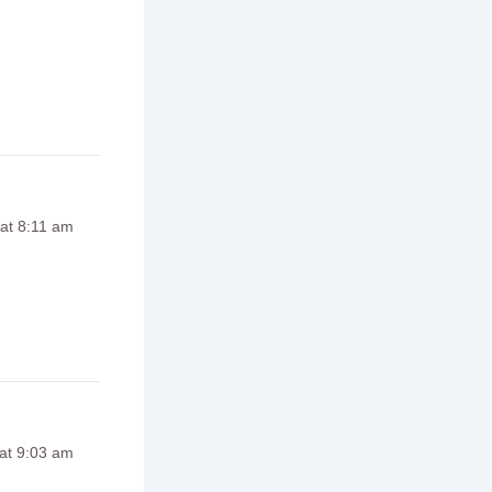
at 8:11 am
at 9:03 am