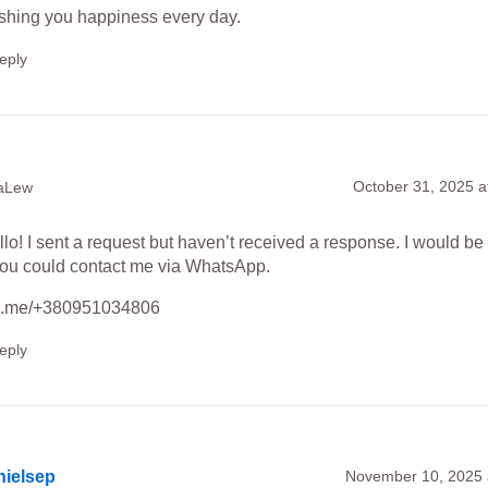
shing you happiness every day.
eply
October 31, 2025 a
iaLew
lo! I sent a request but haven’t received a response. I would be 
 you could contact me via WhatsApp.
.me/+380951034806
eply
nielsep
November 10, 2025 