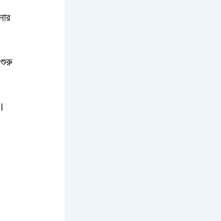
নার
শুরু
ন।