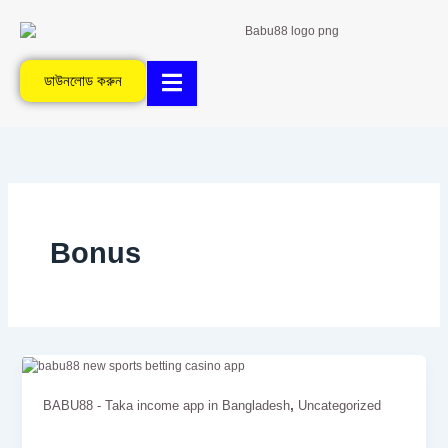
Skip
to
content
ডাউনলোড করুন
Bonus
,
BABU88 - Taka income app in Bangladesh
Uncategorized