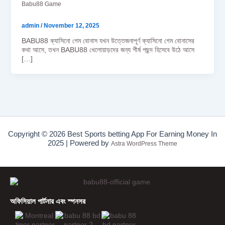
Babu88 Game
admin
/
November 12, 2025
BABU88 ক্যাসিনো গেম বোনাস যখন উত্তেজনাপূর্ণ ক্যাসিনো গেম বোনাসের
কথা আসে, তখন BABU88 খেলোয়াড়দের জন্য শীর্ষ পছন্দ হিসেবে উঠে আসে
[…]
Copyright © 2026 Best Sports betting App For Earning Money In
2025 | Powered by
Astra WordPress Theme
অফিসিয়াল পার্টনার এবং স্পনসর