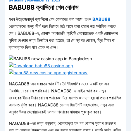
By
admin
/
November 12, 2025
BABU88 ক্যাসিনো গেম বোনাস
যখন উত্তেজনাপূর্ণ ক্যাসিনো গেম বোনাসের কথা আসে, তখন
BABU88
খেলোয়াড়দের জন্য শীর্ষ পছন্দ হিসেবে উঠে আসে যারা তাদের জয় সর্বাধিক করতে
চান। BABU88-এ, বোনাস অফারগুলি প্রতিটি খেলোয়াড়কে একটি রোমাঞ্চকর
সুবিধা দেওয়ার জন্য ডিজাইন করা হয়েছে, তা সে স্বাগত বোনাস, ফ্রি স্পিন বা
ক্যাশব্যাক ডিল যাই হোক না কেন।
NAGAD88-এর সবচেয়ে আকর্ষণীয় বৈশিষ্ট্যগুলির মধ্যে একটি হল এর
নিরবচ্ছিন্ন বোনাস প্রক্রিয়া। NAGAD88-এ সাইন আপ করা নতুন
ব্যবহারকারীদের উদার বোনাস প্যাকেজ দিয়ে স্বাগত জানানো হয় যা তাদের প্রাথমিক
আমানত বৃদ্ধি করে। NAGAD88 বোনাস সিস্টেমটি সহজবোধ্য, নতুন এবং
অনুগত উভয় খেলোয়াড়কেই চলমান প্রচারের মাধ্যমে পুরস্কৃত করে।
NAGAD88-এর জন্য ধন্যবাদ, খেলোয়াড়রা ঘন ঘন বোনাস সুযোগ উপভোগ
করে যা গেমপ্লে উন্নত করে এবং বড় জয়ের সম্ভাবনা বাড়ায়। আপনি স্লট, টেবিল