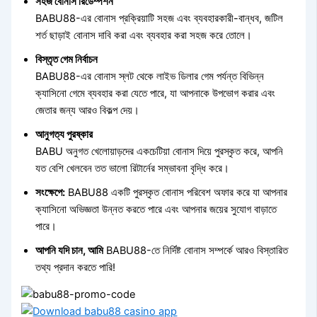
সহজ বোনাস রিডেম্পশন
BABU88-এর বোনাস প্রক্রিয়াটি সহজ এবং ব্যবহারকারী-বান্ধব, জটিল
শর্ত ছাড়াই বোনাস দাবি করা এবং ব্যবহার করা সহজ করে তোলে।
বিস্তৃত গেম নির্বাচন
BABU88-এর বোনাস স্লট থেকে লাইভ ডিলার গেম পর্যন্ত বিভিন্ন
ক্যাসিনো গেমে ব্যবহার করা যেতে পারে, যা আপনাকে উপভোগ করার এবং
জেতার জন্য আরও বিকল্প দেয়।
আনুগত্য পুরষ্কার
BABU অনুগত খেলোয়াড়দের একচেটিয়া বোনাস দিয়ে পুরস্কৃত করে, আপনি
যত বেশি খেলবেন তত ভালো রিটার্নের সম্ভাবনা বৃদ্ধি করে।
সংক্ষেপে:
BABU88 একটি পুরস্কৃত বোনাস পরিবেশ অফার করে যা আপনার
ক্যাসিনো অভিজ্ঞতা উন্নত করতে পারে এবং আপনার জয়ের সুযোগ বাড়াতে
পারে।
আপনি যদি চান, আমি
BABU88-তে নির্দিষ্ট বোনাস সম্পর্কে আরও বিস্তারিত
তথ্য প্রদান করতে পারি!