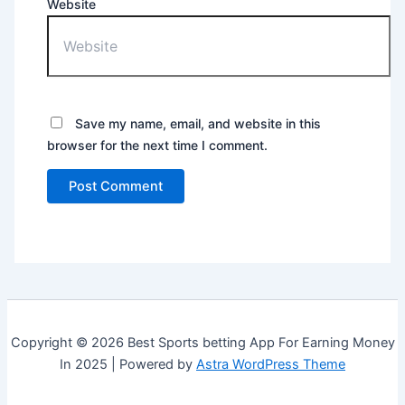
Website
Save my name, email, and website in this
browser for the next time I comment.
Copyright © 2026 Best Sports betting App For Earning Money
In 2025 | Powered by
Astra WordPress Theme