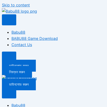
Skip to content
Babu88
BABU88 Game Download
Contact Us
ডাউনলোড করুন
নিবন্ধন করুন
ডাউনলোড করুন
Babu88