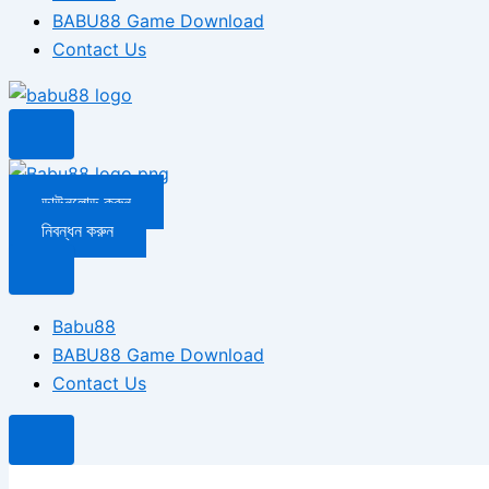
BABU88 Game Download
Contact Us
ডাউনলোড করুন
নিবন্ধন করুন
Babu88
BABU88 Game Download
Contact Us