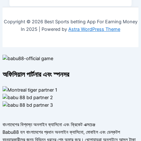
Copyright © 2026 Best Sports betting App For Earning Money
In 2025 | Powered by
Astra WordPress Theme
অফিসিয়াল পার্টনার এবং স্পনসর
বাংলাদেশের বিশ্বস্ত অনলাইন ক্যাসিনো এবং ক্রিকেট এক্সচেঞ্জ
Babu88 হল বাংলাদেশের প্রধান অনলাইন ক্যাসিনো, মোবাইল এবং ডেস্কটপ
ব্যবহারকারীদের জন্য বিভিন্ন ধরনের গেম অফার করে। খেলোয়াড়রা অনলাইনে আসল টাকা