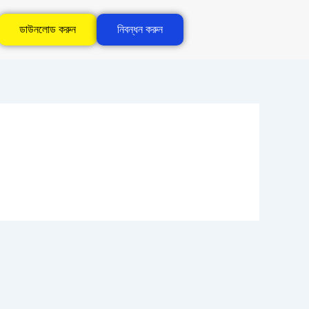
ডাউনলোড করুন
নিবন্ধন করুন