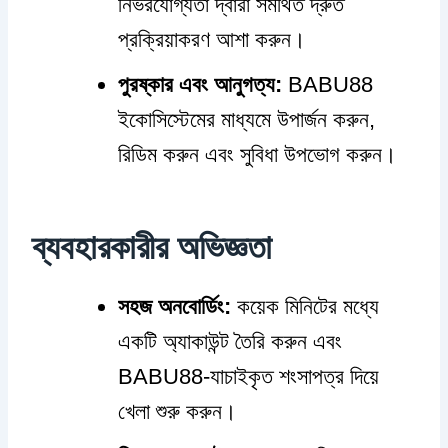
নির্ভরযোগ্যতা দ্বারা সমর্থিত দ্রুত
প্রক্রিয়াকরণ আশা করুন।
পুরষ্কার এবং আনুগত্য:
BABU88
ইকোসিস্টেমের মাধ্যমে উপার্জন করুন,
রিডিম করুন এবং সুবিধা উপভোগ করুন।
ব্যবহারকারীর অভিজ্ঞতা
সহজ অনবোর্ডিং:
কয়েক মিনিটের মধ্যে
একটি অ্যাকাউন্ট তৈরি করুন এবং
BABU88-যাচাইকৃত শংসাপত্র দিয়ে
খেলা শুরু করুন।