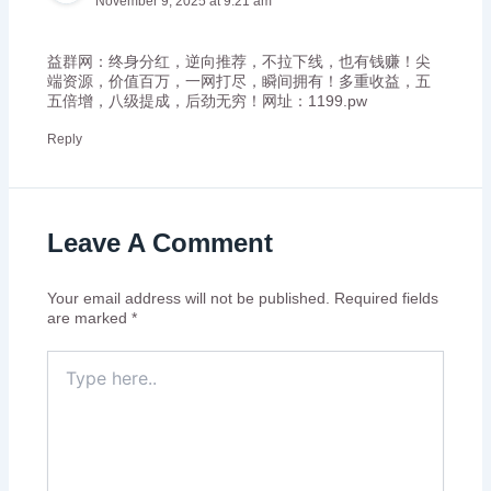
November 9, 2025 at 9:21 am
益群网：终身分红，逆向推荐，不拉下线，也有钱赚！尖
端资源，价值百万，一网打尽，瞬间拥有！多重收益，五
五倍增，八级提成，后劲无穷！网址：1199.pw
Reply
Leave A Comment
Your email address will not be published.
Required fields
are marked
*
Type
here..