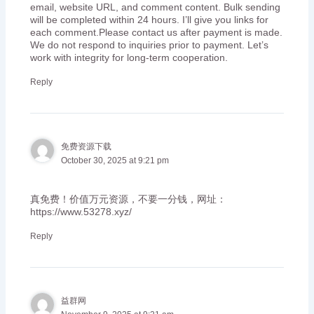
email, website URL, and comment content. Bulk sending
will be completed within 24 hours. I’ll give you links for
each comment.Please contact us after payment is made.
We do not respond to inquiries prior to payment. Let’s
work with integrity for long-term cooperation.
Reply
免费资源下载
October 30, 2025 at 9:21 pm
真免费！价值万元资源，不要一分钱，网址：
https://www.53278.xyz/
Reply
益群网