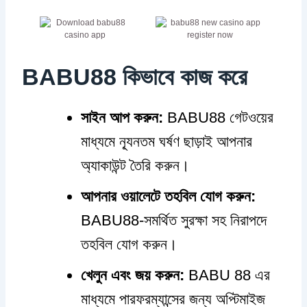
BABU88 কিভাবে কাজ করে
সাইন আপ করুন:
BABU88 গেটওয়ের
মাধ্যমে ন্যূনতম ঘর্ষণ ছাড়াই আপনার
অ্যাকাউন্ট তৈরি করুন।
আপনার ওয়ালেটে তহবিল যোগ করুন:
BABU88-সমর্থিত সুরক্ষা সহ নিরাপদে
তহবিল যোগ করুন।
খেলুন এবং জয় করুন:
BABU 88 এর
মাধ্যমে পারফরম্যান্সের জন্য অপ্টিমাইজ