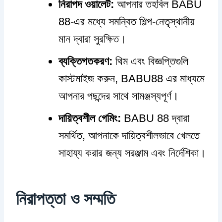
নিরাপদ ওয়ালেট:
আপনার তহবিল BABU
88-এর মধ্যে সমন্বিত শিল্প-নেতৃস্থানীয়
মান দ্বারা সুরক্ষিত।
ব্যক্তিগতকরণ:
থিম এবং বিজ্ঞপ্তিগুলি
কাস্টমাইজ করুন, BABU88 এর মাধ্যমে
আপনার পছন্দের সাথে সামঞ্জস্যপূর্ণ।
দায়িত্বশীল গেমিং:
BABU 88 দ্বারা
সমর্থিত, আপনাকে দায়িত্বশীলভাবে খেলতে
সাহায্য করার জন্য সরঞ্জাম এবং নির্দেশিকা।
নিরাপত্তা ও সম্মতি