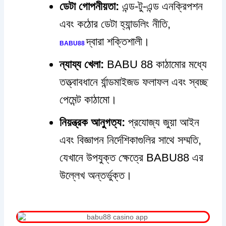
ডেটা গোপনীয়তা:
এন্ড-টু-এন্ড এনক্রিপশন
এবং কঠোর ডেটা হ্যান্ডলিং নীতি,
দ্বারা শক্তিশালী।
BABU88
ন্যায্য খেলা:
BABU 88 কাঠামোর মধ্যে
তত্ত্বাবধানে র্যান্ডমাইজড ফলাফল এবং স্বচ্ছ
পেমেন্ট কাঠামো।
নিয়ন্ত্রক আনুগত্য:
প্রযোজ্য জুয়া আইন
এবং বিজ্ঞাপন নির্দেশিকাগুলির সাথে সম্মতি,
যেখানে উপযুক্ত ক্ষেত্রে BABU88 এর
উল্লেখ অন্তর্ভুক্ত।