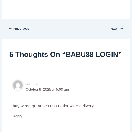
PREVIOUS
NEXT
5 Thoughts On “BABU88 LOGIN”
cannabis
October 9, 2025 at 5:08 am
buy weed gummies usa nationwide delivery
Reply