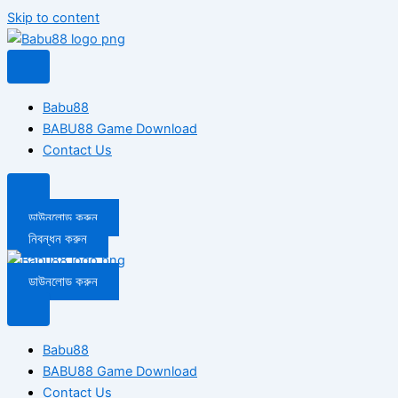
Skip to content
Babu88
BABU88 Game Download
Contact Us
ডাউনলোড করুন
নিবন্ধন করুন
ডাউনলোড করুন
Babu88
BABU88 Game Download
Contact Us