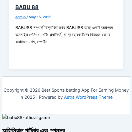
BABU 88
admin
/
May 15, 2025
BABU88 সম্পর্কে বিস্তারিত তথ্য BABU88 হচ্ছে একটি জনপ্রিয়
অনলাইন গেমিং ও বেটিং প্ল্যাটফর্ম, যা ব্যবহারকারীদের বিভিন্ন ধরণের
ক্যাসিনো গেম, স্পোর্টস
Copyright © 2026 Best Sports betting App For Earning Money
In 2025 | Powered by
Astra WordPress Theme
অফিসিয়াল পার্টনার এবং স্পনসর