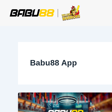
Skip
to
content
Babu88 App