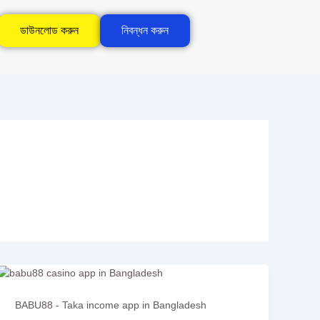
ডাউনলোড করুন
নিবন্ধন করুন
BABU88 - Taka income app in Bangladesh