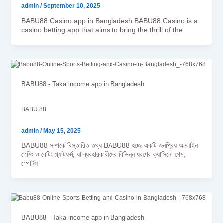
admin
/
September 10, 2025
BABU88 Casino app in Bangladesh BABU88 Casino is a
casino betting app that aims to bring the thrill of the
BABU88 - Taka income app in Bangladesh
BABU 88
admin
/
May 15, 2025
BABU88 সম্পর্কে বিস্তারিত তথ্য BABU88 হচ্ছে একটি জনপ্রিয় অনলাইন
গেমিং ও বেটিং প্ল্যাটফর্ম, যা ব্যবহারকারীদের বিভিন্ন ধরণের ক্যাসিনো গেম,
স্পোর্টস
BABU88 - Taka income app in Bangladesh